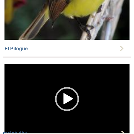
El Pitogue
Video
Player
molgh dhu