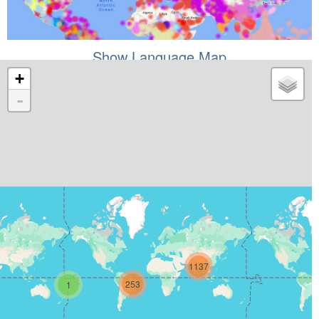
Show Language Map
+
-
1137
253
1