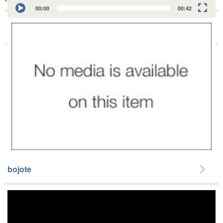
00:00
00:42
Blackbird eating raisins in home garden
bojote