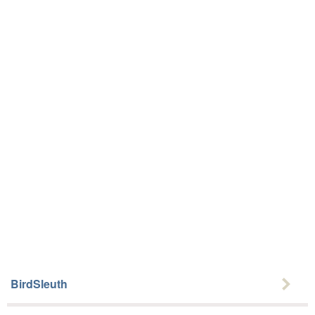
Bumbarrel
BirdSleuth