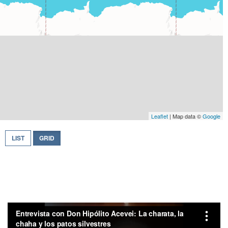
Leaflet
| Map data ©
Google
LIST
GRID