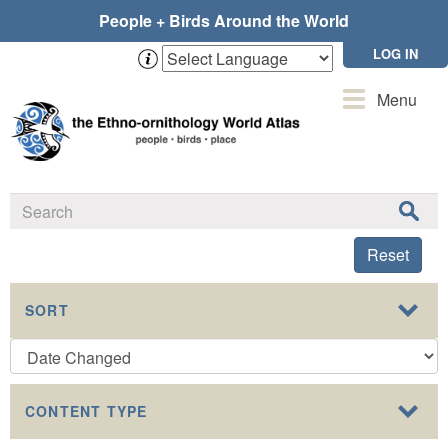
Skip
People + Birds Around the World
to
main
LOG IN
content
Toggle
Menu
navigation
Reset
SORT
CONTENT TYPE