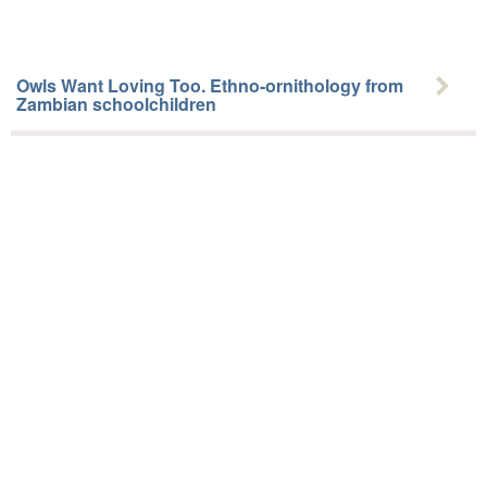
Owls Want Loving Too. Ethno-ornithology from
Zambian schoolchildren
tuijape; tuigabi