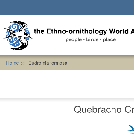
Skip
to
main
content
Home
Eudromia formosa
Quebracho Cr