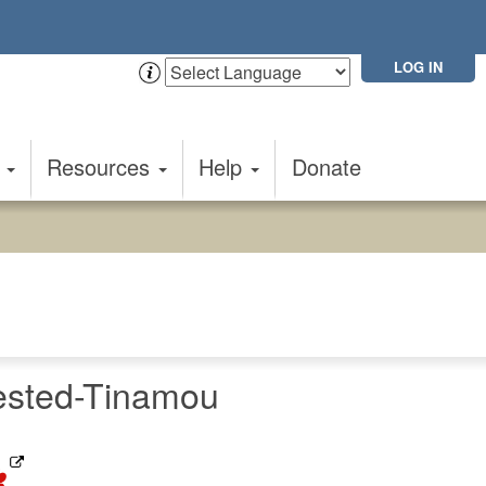
LOG IN
t
Resources
Help
Donate
ested-Tinamou