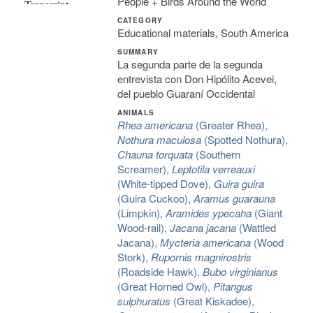
People + Birds Around the World
CATEGORY
Educational materials, South America
SUMMARY
La segunda parte de la segunda
entrevista con Don Hipólito Acevei,
del pueblo Guaraní Occidental
ANIMALS
Rhea americana
(Greater Rhea),
Nothura maculosa
(Spotted Nothura),
Chauna torquata
(Southern
Screamer),
Leptotila verreauxi
(White-tipped Dove),
Guira guira
(Guira Cuckoo),
Aramus guarauna
(Limpkin),
Aramides ypecaha
(Giant
Wood-rail),
Jacana jacana
(Wattled
Jacana),
Mycteria americana
(Wood
Stork),
Rupornis magnirostris
(Roadside Hawk),
Bubo virginianus
(Great Horned Owl),
Pitangus
sulphuratus
(Great Kiskadee),