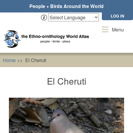
Skip
People + Birds Around the World
to
main
LOG IN
content
Toggle
Menu
navigation
Home
El Cheruti
El Cheruti