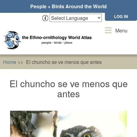
Skip
People + Birds Around the World
to
main
LOG IN
content
Toggle
Menu
navigation
Home
El chuncho se ve menos que antes
El chuncho se ve menos que
antes