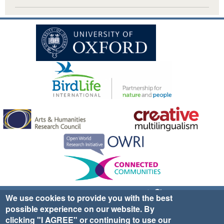
Sign up for EWA news & updates
Contact Us
We use cookies to provide you with the best
possible experience on our website. By
website ©2025 Ethno-ornithology World Atlas |
Donate
clicking "I AGREE" or continuing to use our
|
Privacy Policy
|
Cookies
|
Site Credits