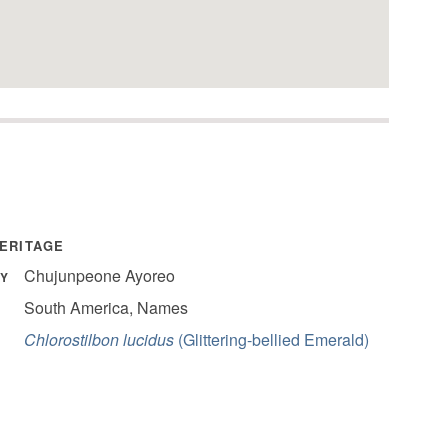
HERITAGE
Chujunpeone Ayoreo
Y
South America, Names
Y
Chlorostilbon lucidus
(Glittering-bellied Emerald)