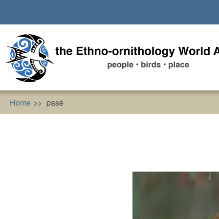
Skip
to
main
content
Home
pasé