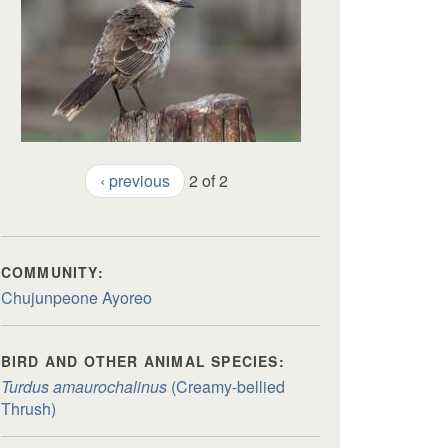
‹ previous
2 of 2
COMMUNITY:
Chujunpeone Ayoreo
BIRD AND OTHER ANIMAL SPECIES:
Turdus amaurochalinus
(Creamy-bellied
Thrush)