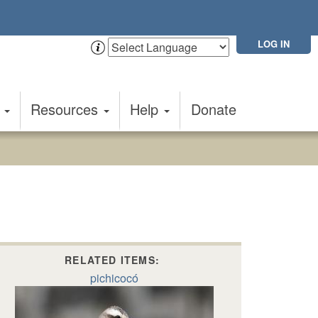
LOG IN
t
Resources
Help
Donate
RELATED ITEMS:
pichicocó