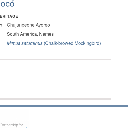
cocó
HERITAGE
Chujunpeone Ayoreo
Y
South America, Names
Y
Mimus saturninus
(Chalk-browed Mockingbird)