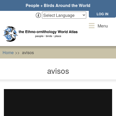
Skip
People + Birds Around the World
to
main
LOG IN
content
Toggle
Menu
navigation
Home
avisos
avisos