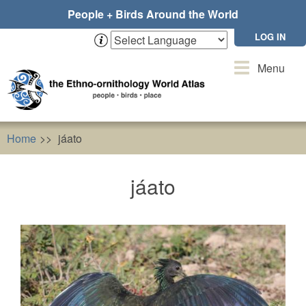
Skip
People + Birds Around the World
to
main
LOG IN
content
Toggle
Menu
navigation
Home
jáato
jáato