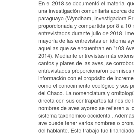
En el 2018 se documentó el material qu
una investigación comunitaria acerca d
paraguayo (Wyndham, Investigadora Prin
proporcionada y compartida por 8 a 10 
entrevistados durante julio de 2018. Imes
mayoría de las entrevistas en idioma ay
Image Metadata
aquellas que se encuentran en "103 A
2014). Mediante entrevistas más extens
cantos y piares de las aves, se corrobo
entrevistados proporcionaron permisos e
información con el propósito de incremen
como el conocimiento ecológico y sus pr
del Chaco. La nomenclatura y ornitolog
directa con sus contrapartes latinos de 
nombres de aves ayoreo se refieren a lo
sistema taxonómico occidental. Además 
ave puede tener varios nombres o pronun
del hablante. Este trabajo fue financiad