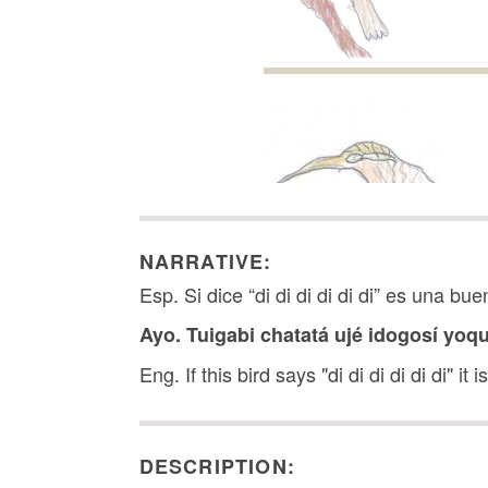
NARRATIVE:
Esp. Si dice “di di di di di di” es una bu
Ayo. Tuigabi chatatá ujé idogosí yoqu
Eng. If this bird says "di di di di di di" it
Image Metadata
DESCRIPTION: