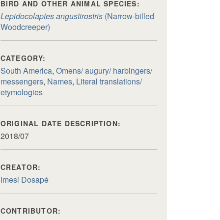
BIRD AND OTHER ANIMAL SPECIES:
Lepidocolaptes angustirostris
(Narrow-billed
Woodcreeper)
CATEGORY:
South America
,
Omens/ augury/ harbingers/
messengers
,
Names
,
Literal translations/
etymologies
ORIGINAL DATE DESCRIPTION:
2018/07
CREATOR:
Imesi Dosapé
CONTRIBUTOR: