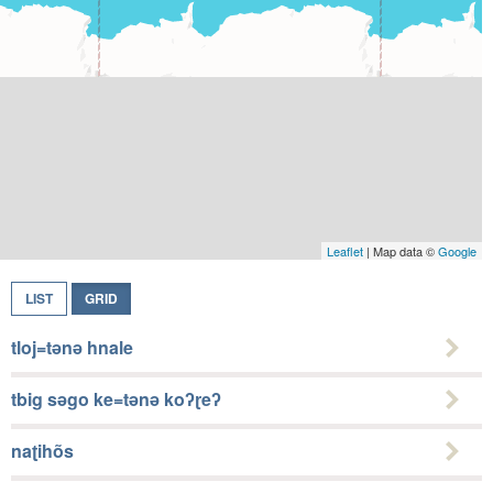
Leaflet
| Map data ©
Google
LIST
GRID
tloj=tǝnǝ hnale
tbig sǝgo ke=tǝnǝ koʔɽeʔ
naʈihõs