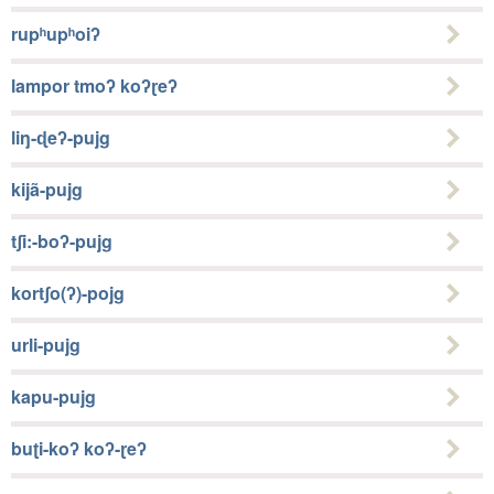
rupʰupʰoiʔ
lampor tmoʔ koʔɽeʔ
liŋ-ɖeʔ-pujg
kijã-pujg
tʃi:-boʔ-pujg
kortʃo(ʔ)-pojg
urli-pujg
kapu-pujg
buʈi-koʔ koʔ-ɽeʔ