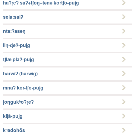
haʔɽeʔ saʔ+tʃoŋ=tǝnǝ kortʃo-pujg
sela:saiʔ
nta:ʔaseŋ
liŋ-ɖeʔ-pujg
tʃlæ plaʔ-pujg
harwiʔ (harwig)
mnaʔ kor-tʃo-pujg
joŋgukʰoʔɽeʔ
kijã-pujg
kʰadohõs