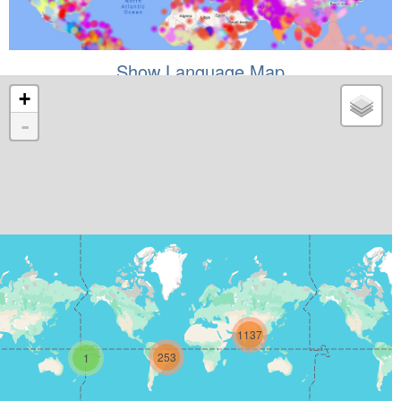
Show Language Map
+
-
1137
253
1