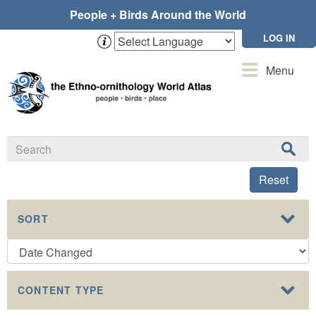
Skip
People + Birds Around the World
to
main
LOG IN
content
Toggle
Menu
navigation
Reset
SORT
CONTENT TYPE