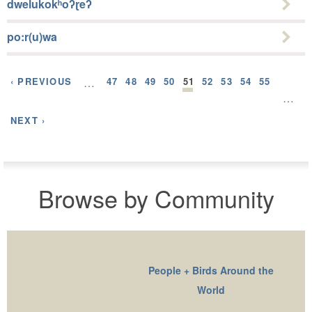
dwelukokʰoʔɽeʔ
po:r(u)wa
‹ PREVIOUS
…
47
48
49
50
51
52
53
54
55
…
NEXT ›
Browse by Community
People + Birds Around the
World