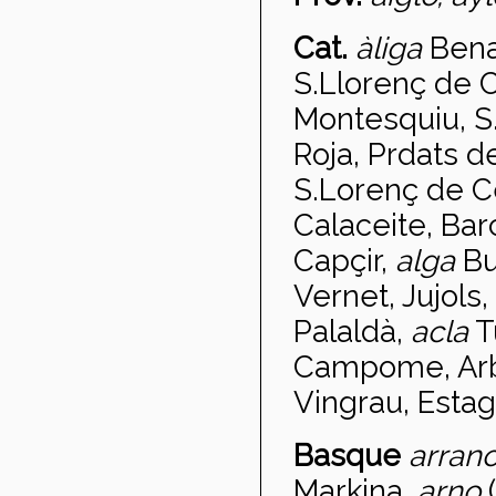
Cat.
àliga
Bena
S.Llorenç de 
Montesquiu, S.
Roja, Prdats d
S.Lorenç de C
Calaceite, Barc
Capçir,
alga
Bu
Vernet, Jujols,
Palaldà,
acla
T
Campome, Arb
Vingrau, Estage
Basque
arran
Markina,
arno