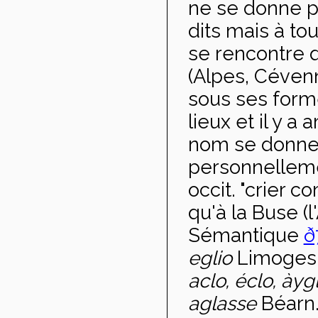
ne se donne p
dits mais à to
se rencontre 
(Alpes, Céven
sous ses forme
lieux et il y 
nom se donne à
personnellemen
occit. "crier 
qu'à la Buse (l
Sémantique
ð
eglio
Limoges
aclo, éclo, ày
aglasse
Béarn