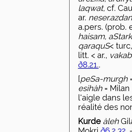
laqwat,
cf. Cau
ar.
neser.
a
zdan
a.pers. (prob. 
haisam, aStarkà
qaraqu
S
< turc
litt. < ar.,
vaka
ð8.21.
.
[
pe
Sa-murgh
=
e
sih
àh
= Milan
l'aigle dans l
réalité des no
Kurde
àleh
Gi
Mokri
ð6.2.32.
.