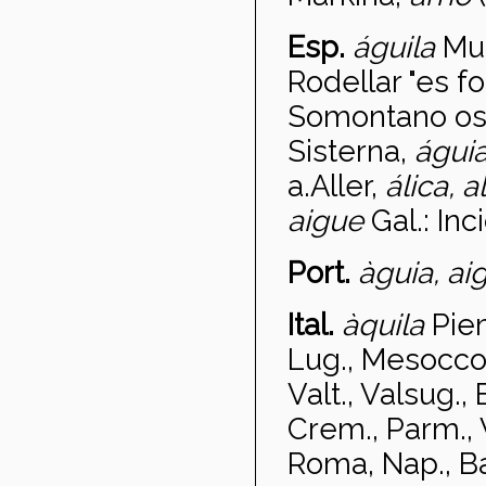
Esp.
águila
Mur
Rodellar "es f
Somontano os
Sisterna,
águia
a.Aller,
álica, a
aigue
Gal.: Inc
Port.
àguia, ai
Ital.
àquila
Piem
Lug., Mesocco;
Valt., Valsug.,
Crem., Parm., V
Roma, Nap., Bar