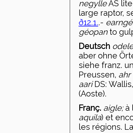
negylle
AS liter
large raptor, 
ð12.1.
.-
earng
géopan
to gulp
Deutsch
odele
aber ohne Ört
siehe franz. 
Preussen,
ahr
aari
DS: Wallis
(Aoste).
Franç.
aigle;
à 
aquila
) et enc
les régions. L