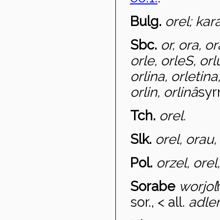
Bulg.
orel; kar
Sbc.
or, ora, or
orle, orleS, orl
orlina, orletina,
orlin, orlin
â
sy
Tch.
orel.
Slk.
orel, orau,
Pol.
orze
l, ore
Sorabe
worjo
l
sor., < all.
adler