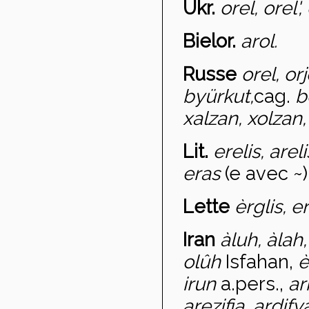
Ukr.
orel, orel',
Bielor.
arol.
Russe
orel, orj
byürkut,
cag.
b
xalzan, xolzan
Lit.
erelis, arel
eras
(e avec ~)
Lette
èrglis, e
Iran
àluh, àlah,
ol
ûh
Isfahan,
è
ir
un
a.pers.,
ar
arezifia, ardif