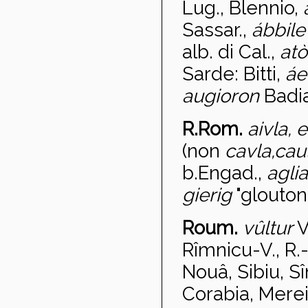
Lug., Blennio,
Sassar.,
ábbil
alb. di Cal.,
at
ò
Sarde: Bitti,
á
augioron
Badia
R.Rom.
aivla, 
(non
cavla,
cau
b.Engad.,
agli
gierig
"glouton"
Roum.
v
ûltur
V
Rîmnicu-V., R.
Nouâ, Sibiu, S
Corabia, Merei