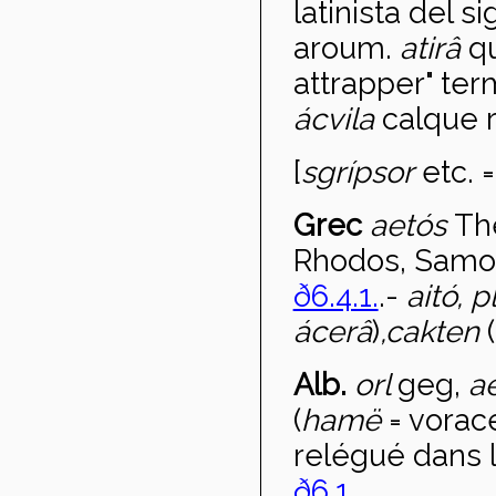
latinista del s
aroum.
a
tirâ
qu
attrapper" ter
ácvila
calque 
[
sgr
ípsor
etc. =
Grec
aet
ós
Th
Rhodos, Samo
ð6.4.1.
.-
ait
ó, p
ácerâ
)
,
cakten
Alb.
orl
geg,
a
(
hamë
= vorac
relégué dans 
ð6.1.
.