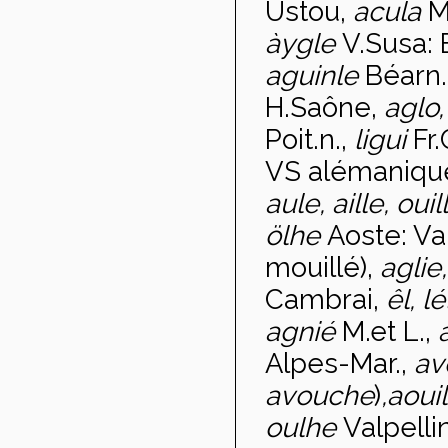
Ustou,
acula
M
àygle
V.Susa: 
aguinle
Béarn.
H.Saône,
aglo,
Poit.n.,
ligui
Fr.
VS alémaniqu
aule, aille, ouil
ölhe
Aoste: V
mouillé),
aglie
Cambrai,
êl, l
agnié
M.et L.,
Alpes-Mar.,
av
avouche
)
,
aoui
oulhe
Valpell