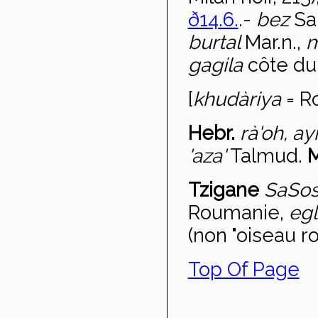
ð14.6.
.-
bez
Sa
b
urtal
Mar.n.,
gagila
côte du
[
kh
udàriya
= Ro
Hebr.
r
à'oh, ay
'aza'
Talmud.
M
Tzigane
SaSo
Roumanie,
eg
(non "oiseau 
Top Of Page