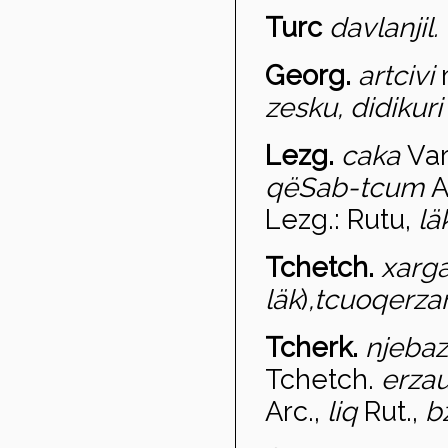
Turc
davlanjil.
Georg.
artcivi
zesku, didikur
Lezg.
caka
Var
që
Sab-tcum
A
Lezg.: Rutu,
lä
Tchetch.
xarg
läk
)
,
tcuoqerza
Tcherk.
njeba
z
Tchetch.
erza
Arc.,
liq
Rut.,
b