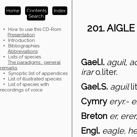
Home
Contents
Index
Search
201. AIGL
+
How to use this CD-Rom
Presentation
+
Introduction
+
Bibliographies
Abbreviations
+
Lists of species
Gael.I.
aguil, a
The paradigms : general
remarks
irar
o.liter.
+
Synoptic list of appendices
+
List of illustrated species
+
List of species with
Gael.S.
aguil
li
recordings of voice
Cymry
eryr.- 
Breton
er, erer,
Engl.
eagle, h