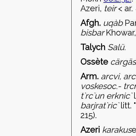
Azeri,
teir
< ar.
Afgh.
uq
àb
Pa
bisbar
Khowar
Talych
Salü.
Ossète
cärgäs
Arm.
arcvi, arc
voskesoc.- tr
c
t`rc`un erknic`
barjrat`ri
c`
litt
215).
Azeri
karaku
s
e