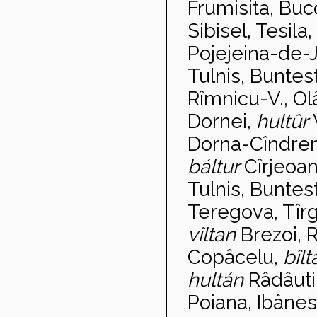
Frumisita, Buc
Sibisel, Tesila
Pojejeina-de-
Tulnis, Buntes
Rîmnicu-V., Ol
Dornei,
hult
ûr
Dorna-Cîndren
b
áltur
Cîrjeoan
Tulnis, Buntes
Teregova, Tîrg
vîltan
Brezoi, 
Copâcelu,
bîl
hult
án
Râdâuti
Poiana, Ibânest