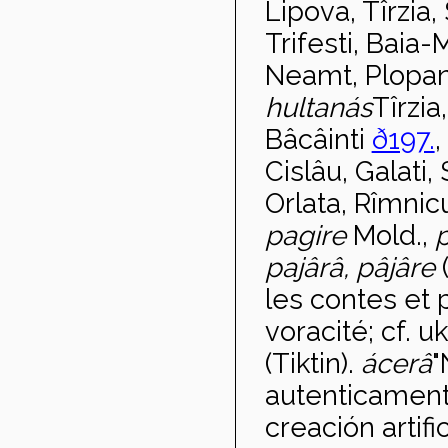
Lipova, Tîrzia,
Trifesti, Baia-
Neamt, Plopana
hultan
ás
Tîrzia
Bâcâinti
ð197.
,
Cislâu, Galati,
Orlata, Rîmnicu
pagire
Mold.,
pajârâ, pâjâre
les contes et 
voracité; cf. uk
(Tiktin).
ácerâ
"
autenticamen
creación artific