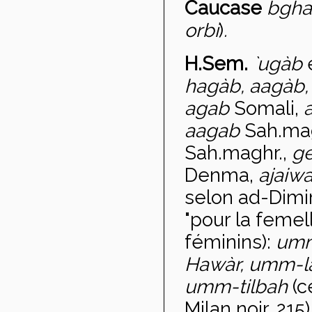
Caucase
bgha
orbi
)
.
H.Sem.
`ug
àb
hag
àb, aagàb
agab
Somali,
aagab
Sah.ma
Sah.maghr.,
ge
Denma,
ajaiw
selon ad-Dimir
"pour la feme
féminins):
umm
Hawàr, umm-l
umm-tilbah
(c
Milan noir, 215)