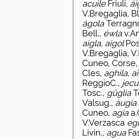
acuile
Friuli,
ái
V.Bregaglia, 
ágola
Terragno
Bell.,
éwla
v.A
aigla, aigol
Pos
V.Bregaglia, V
Cuneo, Corse, S
Cles,
aghila, a
ReggioC.,
jecu
Tosc.,
g
ûglia
T
Valsug.,
àugia
Cuneo,
agia
a
V.Verzasca
eg
Livin.,
agua
Fa