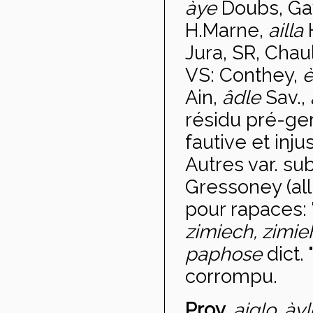
àye
Doubs, Ga
H.Marne,
ailla
Jura, SR, Cha
VS: Conthey,
Ain,
âdle
Sav.,
résidu pré-ger
fautive et inj
Autres var. su
Gressoney (all
pour rapaces: 
zimiech, zimi
paphose
dict.
corrompu.
Prov.
aiglo, àyl