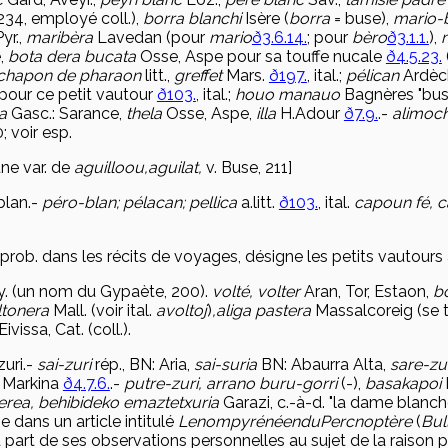
 234, employé coll.),
borra blanchi
Isère (
borra
= buse),
mario-
yr.,
maribèra
Lavedan (pour
mario
ð3.6.14.
; pour
bèro
ð3.1.1.
),
e,
bota dera bucata
Osse, Aspe pour sa touffe nucale
ð4.5.23.
chapon de pharaon
litt.,
greffet
Mars.
ð197.
, ital.;
pélican
Ardèc
pour ce petit vautour
ð103.
, ital.;
houo manauo
Bagnères "buse
la
Gasc.: Sarance,
thela
Osse, Aspe,
illa
H.Adour
ð7.9.
.-
alimoc
; voir esp.
ne var. de
aguilloou,
aguilat,
v. Buse, 211]
blan
.-
péro-blan; pélacan; pellica
a.litt.
ð103.
, ital.
capoun fé, 
prob. dans les récits de voyages, désigne les petits vautours
y.
(un nom du Gypaète, 200).
volté, volter
Aran, Tor, Estaon,
b
ltonera
Mall. (voir ital.
avoltoj
)
,
aliga pastera
Massalcoreig (se 
Eivissa, Cat. (coll.).
zuri
.-
sai-zuri
rép., BN: Aria,
sai-suria
BN: Abaurra Alta,
sare-zu
 Markina
ð4.7.6.
.-
putre-zuri, arrano buru-gorri
(-),
basakapoi
erea, behibideko emaztetxuria
Garazi, c.-à-d. "la dame blanc
 dans un article intitulé
Le
nom
pyrénéen
du
Percnoptère
(
Bul
it part de ses observations personnelles au sujet de la raison