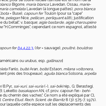
blanco
Bigorre,
maria blanca
Lavedan, Ossau,
marie-
maria camelata
Lavedan (à longue pattes),
pora blanca
(
bota
= Buse),
capoun fer
Toulon (pour sa "cape"
he,
pelegan
Nice,
pellican, perliquant
a.litt.; justification
 du bétail", v. basque;
aigle bastarde, aigle charoupière
he
"H.Comminges", cependant ce nom espagnol, attesté
capoun fer
ð4.4.22.3.
(
fer
= sauvage),
poultré, bouldras
 américains ou urubus, esp.
gallinazo
]
oleta
Fanlo,
bulté
Aran,
bolté
Estaon,
milana voltonera,
tient près des troupeaux),
aguila blanca
Solsona,
arpella
ri
B.Pyr.,
sai-xuri, sai-xuria
(-),
sai-txiki
rép., G: Berastegi,
B: Lekeitio
basakapon
AN, cf. prov. capoun fer.-
behi-
he du chemin des vaches". Ce nom a été expliqué par Cl.
l. Centre Etud. Rech. Scient. de Biarritz
8 (3): 575-7, 1971).
 pour laquelle cette espèce suit les déplacements des