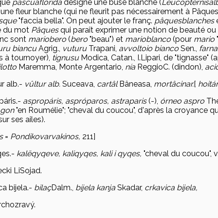
que
pascuaflorida
désigne une buse blanche (
Leucopternis
al
une fleur blanche (qui ne fleurit pas nécessairement à Pâques
sque
"faccia bella". On peut ajouter le franç.
pâques
blanches
e du mot
Pâques
qui paraît exprimer une notion de beauté o
anc sont
mariobero
(
bero
"beau") et
marioblanco
(pour
mario
uru biancu
Agrig.,
vuturu
Trapani,
avvoltoio bianco
Sen.,
farn
s à tournoyer),
tignusu
Modica, Catan., I.Lipari, de "tignasse"
lotto
Maremma, Monte Argentario,
n
ía
ReggioC. (dindon),
aci
ur alb
.-
v
ûltur alb.
Suceava,
cart
âl
Bâneasa,
mort
âcinar.
[
hoit
á
p
áris
.-
asprop
áris, aspróparos, astraparis
(-),
órneo aspro
The
ogon
"en Roumélie"; "cheval du coucou", d'après la croyance 
sur ses ailes).
s
=
Pondikovarvakinos,
211]
qes
.-
kalëqyqeve, kaliqyqes, kali i qyqes,
"cheval du coucou", v.
cki LiSojad.
a bijela
.-
bila
ç
Dalm.,
bijela kanja
Skadar,
crkavica bijela,
rcho
zravý.