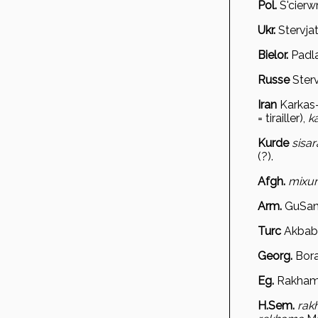
Pol.
S'cierw
Ukr.
Stervjat
Bielor.
Padl
Russe
Sterv
Iran
Karkas
= tirailler),
k
Kurde
sisar
(?).
Afgh.
mixu
Arm.
Gu
San
Turc
Akbab
Georg.
Bor
Eg.
Rakham
H.Sem.
rak