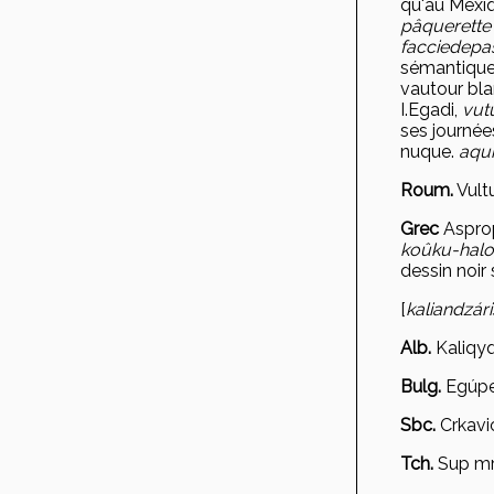
qu'au Mexi
pâquerette
faccie
de
pa
sémantiqu
vautour bl
I.Egadi,
vut
ses journée
nuque.
aqui
Roum.
Vult
Grec
Aspro
ko
ûku-hal
dessin noir 
[
kaliandz
ári
Alb.
Kaliqy
Bulg.
Eg
úpe
Sbc.
Crkavic
Tch.
Sup m