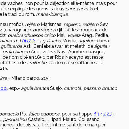
 de vaches, non pour la déjection elle-même, mais pour
itude explique les noms italiens
capovaccaio
et
 la trad. du rom.
marie-blanque.
r su moño),
rejilero
Marismas
, regilero, redilero
Sev.
z (charognard),
borreguero
[il suit les troupeaux de
diz,
quebranthuesos chico
Mal.,
voleta
Arag
.,
Petilla,
volatera
(-)
ð6.2.2.
.-
aguilucho
Murcia,
aguil
ón
Ribera:
 guilluerda
Ast., Cantabria (var. et métath. de
águila
+
n,
grajo blanco
And.,
zaizuri
Nav.: Añorbe < basque;
); ce nom cité en 1850 par Ríos Naceyro est resté
 métathèse de
amiloche.
Ce dernier se rattache à la
215.
irre
= Milano pardo, 215]
00.
, esp.-
aguia branca
Suajo,
canhota, passaro branco
ponaccio
Pis.,
falco cappone,
pour sa huppe
ð4.4.22.3.
.-
.,
pasqualinu
Castelb., I.Lipari, Mauro, Collesano,
ancheur de l'oiseau. Il est intéressant de remarquer