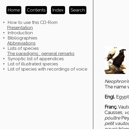
Home
Contents
Index
Search
+
How to use this CD-Rom
Presentation
+
Introduction
+
Bibliographies
Abbreviations
+
Lists of species
The paradigms : general remarks
+
Synoptic list of appendices
+
List of illustrated species
+
List of species with recordings of voice
Neophron
i
The name wa
Engl.
Egypti
Franç.
Vauto
Causses,
vo
p
óultre
Pey
petit vauto
payré blan