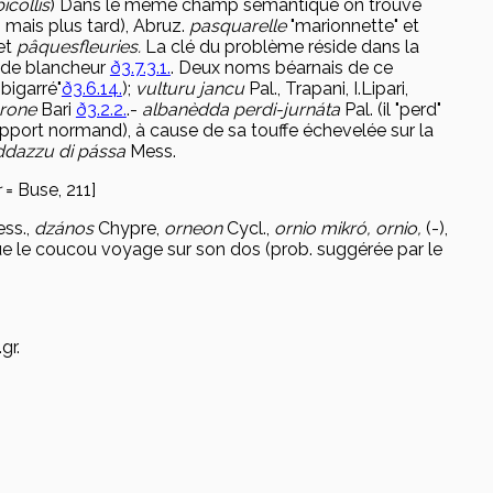
bicollis
) Dans le même champ sémantique on trouve
 mais plus tard), Abruz.
pasquarelle
"marionnette" et
et
pâques
fleuries.
La clé du problème réside dans la
u de blancheur
ð3.7.3.1.
. Deux noms béarnais de ce
"bigarré"
ð3.6.14.
);
vulturu jancu
Pal., Trapani, I.Lipari,
arone
Bari
ð3.2.2.
.-
albanèdda perdi-jurn
áta
Pal. (il "perd"
 (apport normand), à cause de sa touffe échevelée sur la
ddazzu di p
ássa
Mess.
r
= Buse, 211]
ss.,
dz
ános
Chypre,
orneon
Cycl.,
ornio mikr
ó, ornio,
(-),
que le coucou voyage sur son dos (prob. suggérée par le
gr.