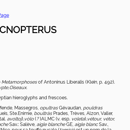
Page
RCNOPTERUS
e
Metamorphoses
of Antoninus Liberalis (Klein, p. 492).
ypte,
Oiseaux.
ptian hieroglyphs and frescoes.
Mende, Massegros,
opultras
Gévaudan,
pouldras
eis, Ste.Enimie,
boultràs
Prades, Trèves, Alzon, Valler,
tal.
avoltoj
)
,
v
òlo
(
?
)
ALMC (v. esp.
voleta
)
,
vétour, vétor,
nche
Sav.: Salève,
aigle blanche
GE,
aigle blanc
Sav.,
e
Nice, pour sa touffe nucale (
tamisié
est un nom de la