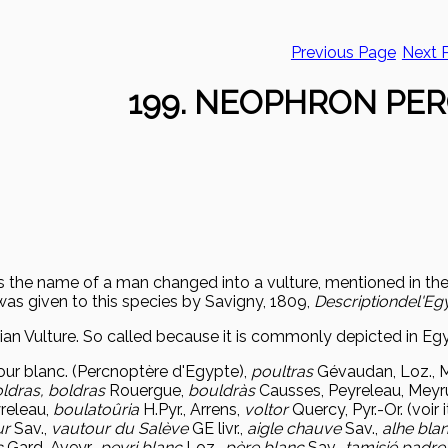
Previous Page
Next 
199. NEOPHRON PE
s the name of a man changed into a vulture, mentioned in th
s given to this species by Savigny, 1809,
Description
de
l'Eg
an Vulture.
So called because it is commonly depicted in Egy
ur blanc.
(Percnoptère d'Egypte),
poultras
Gévaudan, Loz., 
ldras, boldras
Rouergue,
bouldràs
Causses, Peyreleau, Meyru
releau,
boulato
ûria
H.Pyr., Arrens,
voltor
Quercy, Pyr.-Or. (voir i
ur
Sav.,
vautour du Salève
GE livr.,
aigle chauve
Sav.,
alhe bla
c
Gard, Aveyr.,
peyri blanc
Loz.,
père blanc
Sav.,
tamisié padr