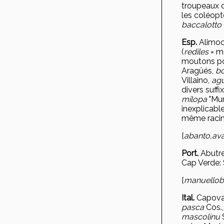
troupeaux d
les coléopt
baccalotto
Esp.
Alimoc
(
rediles
= mé
moutons po
Aragüés,
bo
Villaino,
agu
divers suffi
milopa
"Mur
inexplicabl
même racine 
[
abanto,
av
Port.
Abutr
Cap Verde: 
[
manuel
lo
Ital.
Capova
pasca
Cos.
mascolinu