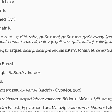
nik bia
ly.
nik.
aed.
(livr.).
jatnik.
-e zard
.-
gu
Stè-roba, guSt-rubài, goSt-rubà, goSt-rubày,
(
go
a
cal-carkas
(chauve),
qali-v
àj, qali-vaz, qaliv, kalivàj, xalivàj, 
àq
k.Turquie,
s
isàrg, sisarg-e kecele
s.Kirm. (chauve),
sisark
Su
n
Burush.
gl
. -
SaSord
(v. kurde).
a.
adzerdzeruki
.-
varxvi.
[
kad
ziri
= Gypaète, 200]
.
rakhaam, abyad 'abaar rakhaam
Bédouin Ma'aza,
iyitt, an
uq,
h
ám
Palest., Eg., ar.mér., Tun.: Marazig,
rakhumma, khomer
Ira