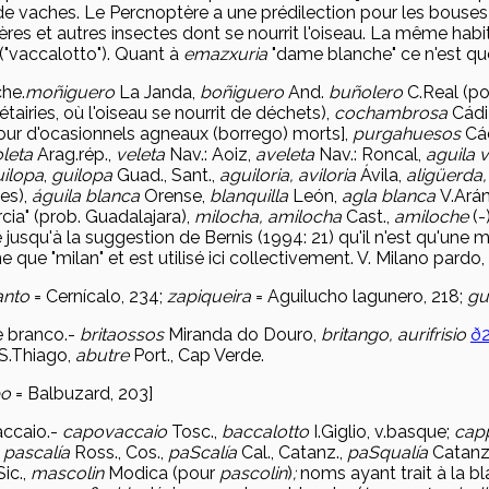
e vaches. Le Percnoptère a une prédilection pour les bouses
ères et autres insectes dont se nourrit l'oiseau. La même hab
("vaccalotto"). Quant à
emaz
xuria
"dame blanche" ce n'est que
he.
mo
ñiguero
La Janda,
bo
ñiguero
And.
buñolero
C.Real (po
tairies, où l'oiseau se nourrit de déchets),
cochambrosa
Cádi
ur d'ocasionnels agneaux (borrego) morts],
purgahuesos
Cá
leta
Arag.rép.,
veleta
Nav.: Aoiz,
aveleta
Nav.: Roncal,
aguila 
ilopa
,
guilopa
Guad., Sant.,
aguiloria, aviloria
Ávila,
aligüerda,
xes),
águila blanca
Orense,
blanquilla
León,
agla blanca
V.Ará
cia" (prob. Guadalajara),
milocha, amilocha
Cast.,
amiloche
(-
e jusqu'à la suggestion de Bernis (1994: 21) qu'il n'est qu'une
que "milan" et est utilisé ici collectivement. V. Milano pardo, 
anto
= Cernícalo, 234;
zapiqueira
= Aguilucho lagunero, 218;
gu
e branco
.-
britaossos
Miranda do Douro,
britango, aurifrisio
ð2
S.Thiago,
abutre
Port., Cap Verde.
bo
= Balbuzard, 203]
ccaio
.-
capovaccaio
Tosc.,
baccalotto
I.Giglio, v.basque;
cap
,
pascal
ía
Ross., Cos.,
pa
Scalía
Cal., Catanz.,
pa
Squalía
Catanz
Sic.,
mascolin
Modica (pour
pascolin
)
;
noms ayant trait à la bl