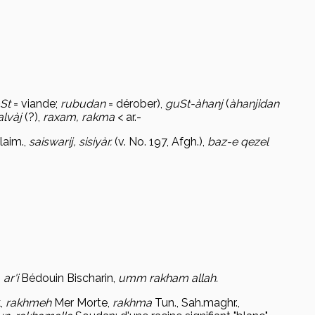
St
= viande;
rub
udan
= dérober),
g
uSt-àhanj
(
àhanjidan
xalvàj
(?),
raxam, rakma
< ar.-
laim.,
saiswarij, sisiy
àr.
(v. No. 197, Afgh.),
baz-e qezel
 ar'i
Bédouin Bischarin,
umm rakham allah.
k,
rakhmeh
Mer Morte,
rakhma
Tun., Sah.maghr.,