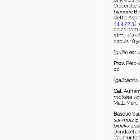
Crécerelle,
blanque
B.P
Cette, Asp
ð4.4.22.3.
),
de ce nom 
a.litt.,
eishe
depuis 1850
[
guillo
est u
Prov.
Péro-
oc.
[
galinacho,
Cat.
Aufran
moixeta vo
Mall., Men., 
Basque
Sai
sai-motz
B:
bideko and
Dendaletche
L'auteur fa