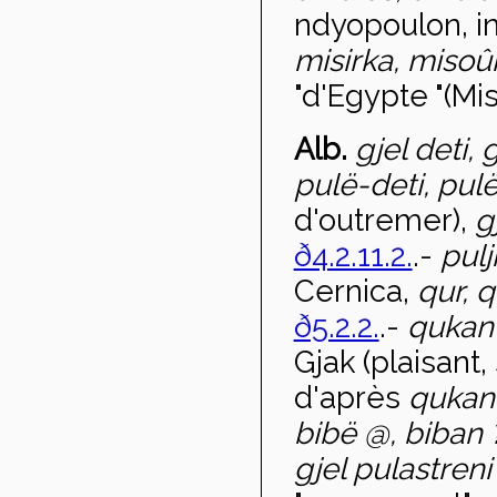
ndyopoulon, i
misirka, miso
û
"d'Egypte "(Mis
Alb.
gjel deti, 
pulë-deti, pu
d'outremer),
gj
ð4.2.11.2.
.-
pulj
Cernica,
qur, q
ð5.2.2.
.-
quka
Gjak (plaisant,
d'après
qukan
bibë
@, biban
gjel pulastren