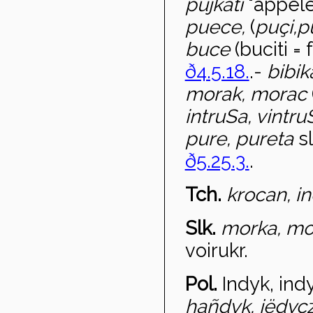
pujkati
"appele
puece,
(
pu
çi,
p
bu
ce
(buciti =
ð4.5.18.
.-
bibi
morak, morac
intru
Sa, vintru
pure, pureta
s
ð5.25.3.
.
Tch.
krocan, in
Slk.
morka, mo
voir
ukr.
Pol.
Indyk, ind
ha
ñdyk, jëdycz