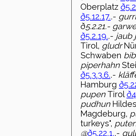
Oberplatz
ð5.2
ð5.12.17.
.-
gurr
ð
5.2.21.- garw
ð5.2.19.
.-
jaub
Tirol,
gludr
Nü
Schwaben
bib
piperhahn
Ste
ð5.3.3.6.
.-
kläf
Hamburg
ð5.2
pupen
Tirol
ð4
pudhun
Hilde
Magdeburg,
p
turkeys",
pute
@
ð5.22.1.
.-
gull