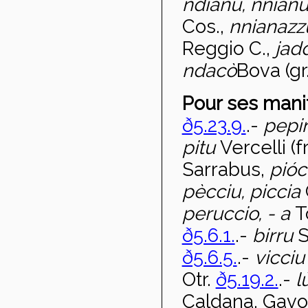
ndianu, nnian
Cos.,
nnianaz
Reggio C.,
jad
ndac
ò
Bova (gr
Pour ses manif
ð5.23.9.
.-
pepi
pitu
Vercelli (
Sarrabus,
pi
ó
pècciu, piccia
peruccio, - a
T
ð5.6.1.
.-
birru
S
ð5.6.5.
.-
vicci
Otr.
ð5.19.2.
.-
l
Caldana, Gavo