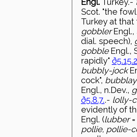
Engl.
Turkey
.-
Scot. "the fow
Turkey at that
gobbler
Engl.,
dial. speech),
gobble
Engl., 
rapidly"
ð5.15.2
bubbly-jock
En
cock",
bubblay
Engl., n.Dev.,
g
ð5.8.7.
.-
lolly-
evidently of t
Engl. (
lubber
=
pollie, pollie-