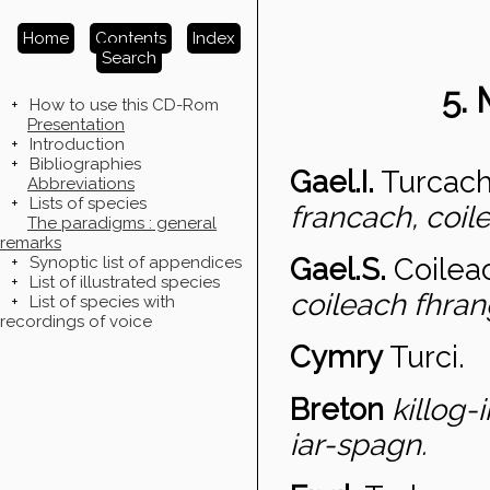
Home
Contents
Index
Search
5.
+
How to use this CD-Rom
Presentation
+
Introduction
+
Bibliographies
Gael.I.
Turcac
Abbreviations
+
Lists of species
francach, coil
The paradigms : general
remarks
Gael.S.
Coilea
+
Synoptic list of appendices
+
List of illustrated species
coileach fhran
+
List of species with
recordings of voice
Cymry
Turci.
Breton
killog-
iar-spagn.