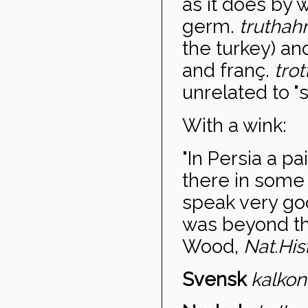
as it does by 
germ.
truthah
the turkey) an
and franç.
trot
unrelated to "s
With a wink:
"In Persia a p
there in some
speak very goo
was beyond th
Wood,
Nat.
Hist
Svensk
kalkon