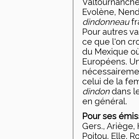
Valtournanch
Evolène, Nen
dindonneau
fr
Pour autres var
ce que l'on cro
du Mexique où 
Européens. Un
nécessairemen
celui de la fem
dindon
dans le
en général.
Pour ses émis
Gers., Ariège, 
Poitou, Elle, R