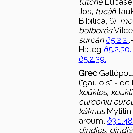
tutché
Lucâses
Jos,
tuc
â
ð tauk
Bibilicâ, 6),
mo
bolbor
ós
Vîlce
surcàn
ð5.2.2.
.
Hateg
ð5.2.30.
ð5.2.39.
.
Grec
Gall
ópou
("gaulois" = de
koûklos, koukl
curconîú cur
k
áknus
Mytilin
aroum.
ð3.1.48
dindios, dindi
á