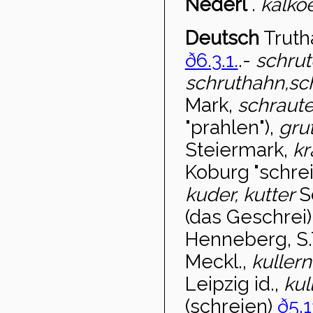
Nederl
.
kalko
Deutsch
Trut
ð6.3.1.
.-
schru
schruthahn,sc
Mark,
schraut
"prahlen"),
gru
Steiermark,
k
Koburg "schrei
kuder, kutter
S
(das Geschrei)
Henneberg, S.T
Meckl.,
kuller
Leipzig id.,
kul
(schreien)
ð5.1