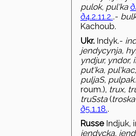
pulok, pul'ka
ð
ð4.2.11.2.
.-
bul
Kachoub.
Ukr.
Indyk
.-
in
jendycynja, h
yndjur, yndor, 
put'ka, pul'ka
c
puljaS, pulpak
roum.),
trux, t
truSsta
(
troska
ð5.1.18.
.
Russe
Indjuk, 
jendy
cka, jend