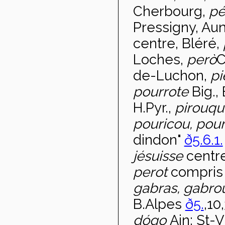
Cherbourg,
pé
Pressigny, Auni
centre, Bléré,
Loches,
per
ò
C
de-Luchon,
pi
pourrote
Big.,
H.Pyr.,
pirouq
pouricou, pou
dindon"
ð5.6.1.
jésuisse
centre
perot
compris 
gabras, gabr
B.Alpes
ð5.
,10
d
ógo
Ain: St-