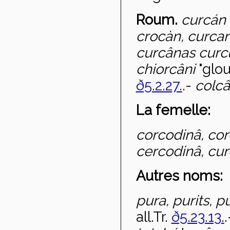
Roum.
curc
án 
crocàn, curca
curcânas curc
chiorc
âni
"glou
ð5.2.27.
.-
colc
â
La femelle:
corcodinâ, cor
cercodinâ, curc
Autres noms:
pura, purits, 
all.Tr.
ð5.23.13.