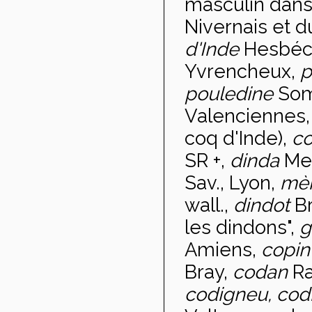
masculin dans
Nivernais et d
d'Inde
Hesbéco
Yvrencheux,
p
pouledine
So
Valenciennes
coq d'Inde),
co
SR +,
dinda
Me
Sav., Lyon,
mèr
wall.,
dindot
B
les dindons",
g
Amiens,
copi
Bray,
codan
Ra
codigneu, codi