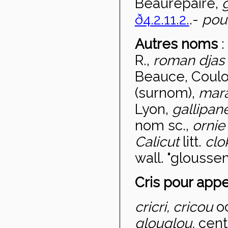
Beaurepaire,
ð4.2.11.2.
.-
pou
Autres noms
:
R.,
roman djas
Beauce, Coulo
(surnom),
mar
Lyon,
gallipan
nom sc.,
ornie
Calicut
litt.
clo
wall. "glousse
Cris pour appe
cricri, cricou
o
glouglou,
cent