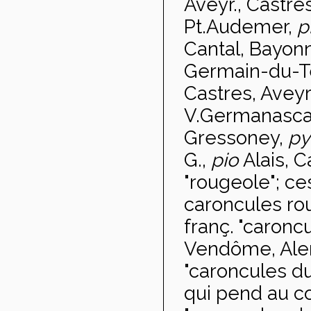
Aveyr., Castre
Pt.Audemer,
p
Cantal, Bayon
Germain-du-Te
Castres, Aveyr
V.Germanasc
Gressoney,
py
G.,
pio
Alais, C
"rougeole"; ce
caroncules rou
franç. "caronc
Vendôme, Ale
"caroncules d
qui pend au c