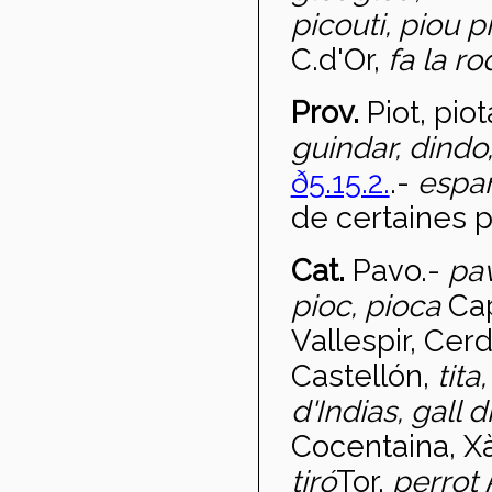
picouti, piou pi
C.d'Or,
fa la r
Prov.
Piot, piot
guindar, dindo
ð5.15.2.
.-
espar
de certaines 
Cat.
Pavo
.-
pa
pioc, pioca
Cap
Vallespir, Cerda
Castellón,
tita,
d'Indias, gall d
Cocentaina, Xà
tir
ó
Tor.
perrot