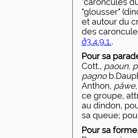
"caroncules d
"glousser" (di
et autour du c
des caroncule
ð3.4.9.1.
.
Pour sa parad
Cott.,
paoun, 
pagno
b.Daup
Anthon,
pâwe,
ce groupe, att
au dindon, pou
sa queue; pour
Pour sa forme,