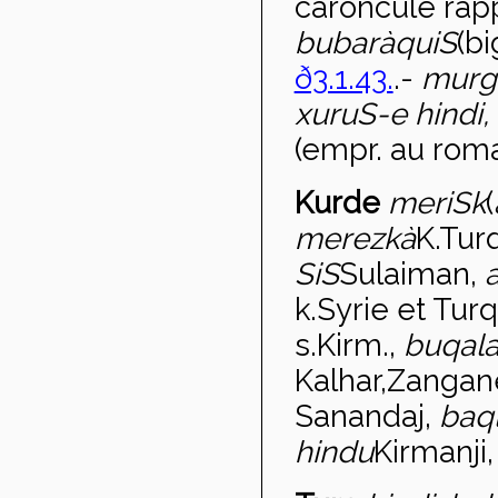
caroncule rap
bubaràquiS
(bi
ð3.1.43.
.-
murg
xuruS-e hindi,
(empr. au roma
Kurde
meri
Sk
(
merezk
à
K.Tur
SiS
Sulaiman,
a
k.Syrie et Tur
s.Kirm.,
b
uqal
Kalhar,Zangan
Sanandaj,
baq
hind
u
Kirmanji