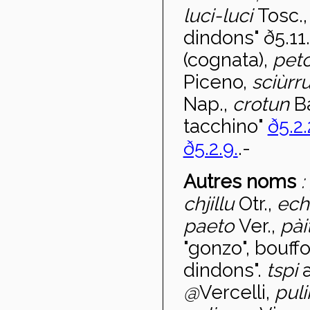
luci-luci
Tosc.
dindons" ð5.11
(cognata),
pet
Piceno,
sciùrr
Nap.,
crotun
B
tacchino"
ð5.2.
ð5.2.9.
.-
Autres noms
:
chjillu
Otr.,
ech
paeto
Ver.,
pài
"gonzo", bouffo
dindons".
t
spi
@
Vercelli,
pul