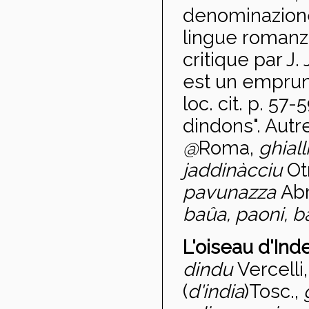
denominazione 
lingue roman
critique par J.
est un emprun
loc. cit. p. 57-
dindons". Aut
@
Roma,
ghial
jaddinàcciu
Ot
pavunazza
Abr
baûa, paoni, 
L'oiseau d'Ind
dindu
Vercelli
(
d'india
)
Tosc.,