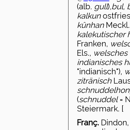
(alb.
gull
)
,
bul, 
kalkun
ostfrie
kûnhan
Meckl.
kalekutischer
Franken,
wels
Els.,
welsches 
indianisches h
"indianisch"),
w
zitränisch
Laus
schnuddelhon
(
schnuddel
= N
Steiermark. [
Franç.
Dindon,