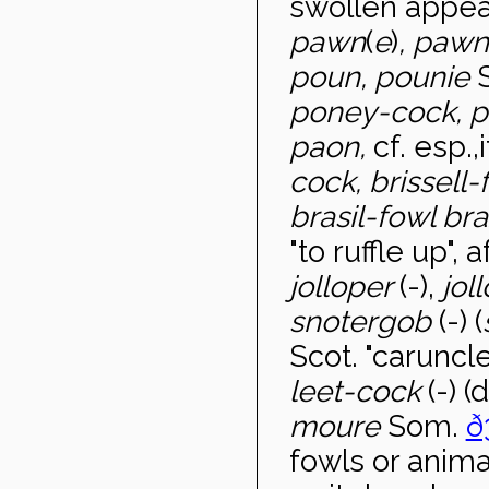
swollen appe
pawn
(
e
)
, pawn
poun, pounie
poney-cock, 
paon,
cf. esp.,i
cock, brissell-
brasil-fowl bra
"to ruffle up", 
jolloper
(-),
jol
snotergob
(-) (
Scot. "caruncle
leet-cock
(-) (
moure
Som.
ð
fowls or anima