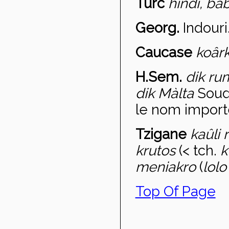
Turc
hindi, bab
Georg.
Indouri
Caucase
ko
âr
H.Sem.
d
ik ru
dik M
àlta
Soud
le nom importé
Tzigane
ka
ûli 
krutos
(< tch.
k
meniakro
(
lolo
Top Of Page