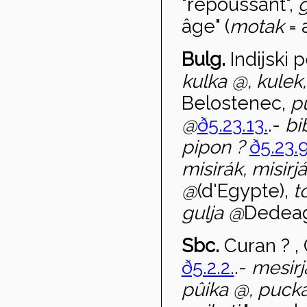
"repoussant",
âge" (
motak
= 
Bulg.
Indijski 
kulka
@, kulek
Belostenec,
p
@
ð5.23.13.
.-
bi
pipon ?
ð5.23.9
misirák, misirj
@
(d'Egypte),
t
gulja
@
Dedea
Sbc.
Curan ? ,
ð5.2.2.
.-
mesirj
p
ûika @, puck