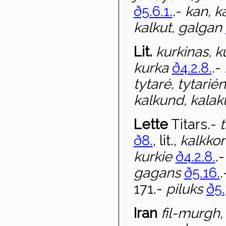
ð5.6.1.
.-
kan, k
kalkut, galgan
Lit.
kurkinas, ku
kurka
ð4.2.8.
.-
tytar
é, tytarié
kalkund, kalak
Lette
Titars
.-
t
ð8.
, lit.,
kalkko
kurkie
ð4.2.8.
.
gagans
ð5.16.
171.-
piluks
ð5.
Iran
fil-murgh,