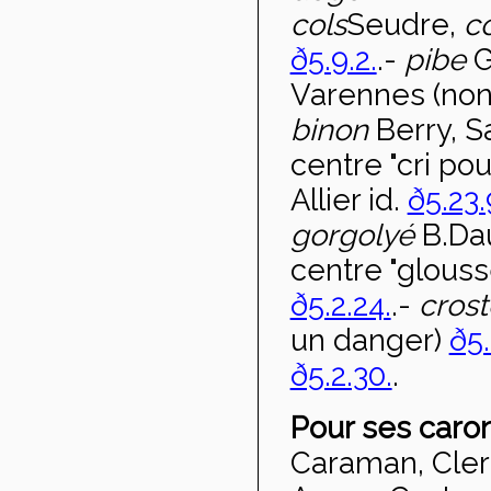
col
s
Seudre,
c
ð5.9.2.
.-
pibe
G
Varennes (no
binon
Berry, S
centre "cri po
Allier id.
ð5.23.
gorgolyé
B.Dau
centre "glouss
ð5.2.24.
.-
cros
un danger)
ð5.
ð5.2.30.
.
Pour ses caro
Caraman, Cler