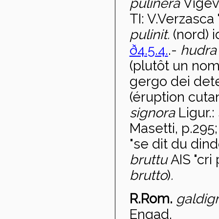
pulinera
Vige
TI: V.Verzasca 
pulinit.
(nord) i
ð4.5.4.
.-
hudr
(plutôt un nom
gergo dei det
(éruption cuta
signora
Ligur.:
Masetti, p.295
"se dit du din
bruttu
AIS "cri
brutto
)
.
R.Rom.
galdig
Engad.