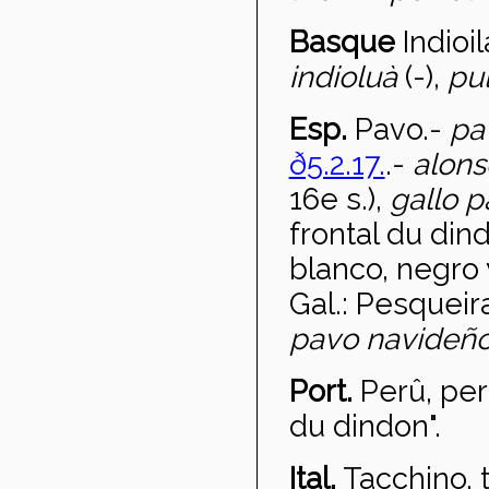
Basque
Indioil
indioluà
(-),
pu
Esp.
Pavo
.-
pa
ð5.2.17.
.-
alon
16e s.),
gallo 
frontal du din
blanco, negro 
Gal.: Pesqueir
pavo navideñ
Port.
Per
û, pe
du dindon".
Ital.
Tacchino, 