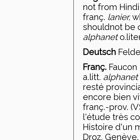
not from Hindi 
franç.
lanier,
w
shouldnot be 
alphanet
o.lite
Deutsch
Felde
Franç.
Faucon 
a.litt.
alphanet
resté provincia
encore bien vi
franç.-prov. (
l'étude très c
Histoire d'un m
Droz, Genève, 