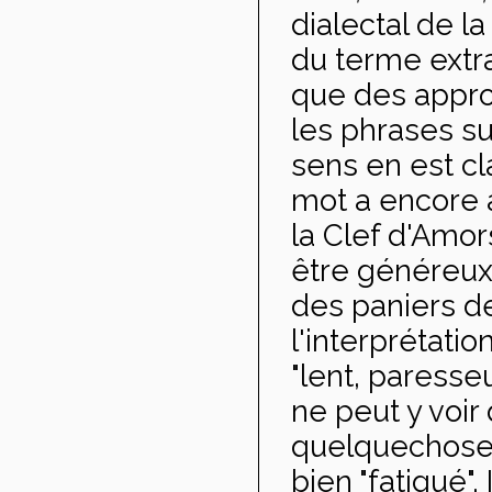
dialectal de l
du terme extra
que des appro
les phrases su
sens en est cl
mot a encore au
la Clef d'Amor
être généreux
des paniers de 
l'interprétatio
"lent, paresse
ne peut y voir 
quelquechose"
bien "fatigué".