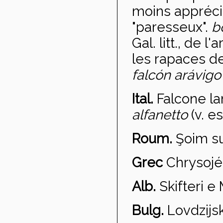
moins appréci
"paresseux".
b
Gal. litt., de 
les rapaces de 
falc
ón arávig
Ital.
Falcone la
alfanetto
(v. es
Roum.
Şoim su
Grec
Chrysojé
Alb.
Skifteri e
Bulg.
Lovd
zijs