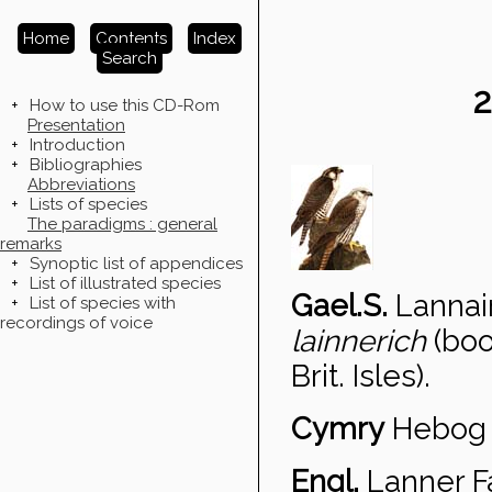
Home
Contents
Index
Search
+
How to use this CD-Rom
Presentation
+
Introduction
+
Bibliographies
Abbreviations
+
Lists of species
The paradigms : general
remarks
+
Synoptic list of appendices
+
List of illustrated species
Gael.S.
Lannai
+
List of species with
recordings of voice
lainnerich
(boo
Brit. Isles).
Cymry
Hebog 
Engl.
Lanner F