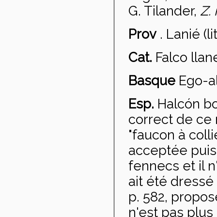
G. Tilander,
Z. 
Prov
.
Lanié
(lit
Cat.
Falco llan
Basque
Ego-al
Esp.
Halc
ón bo
correct de ce 
"faucon à colli
acceptée puis
fennecs et il 
ait été dressé
p. 582, propose
n'est pas plus 