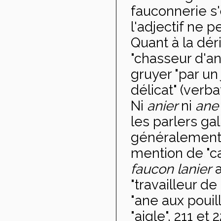
fauconnerie s'
l'adjectif ne 
Quant à la dér
"chasseur d'an
gruyer "par un
délicat" (verba
Ni
anier
ni
an
les parlers ga
généralement u
mention de "c
faucon lanier
a
"travailleur de
"ane aux pouil
"aigle", 211 et 