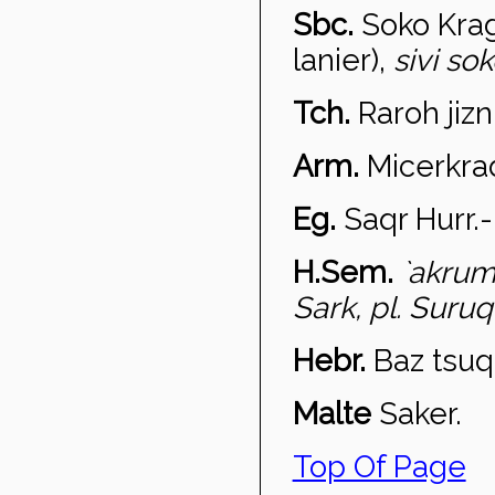
Sbc.
Soko Krag
lanier),
sivi sok
Tch.
Raroh ji
zní
Arm.
Mi
cerkra
Eg.
Saqr
Hurr
.
H.Sem.
`akr
u
Sark, pl. Suru
Hebr.
Baz tsuq
Malte
Saker.
Top Of Page