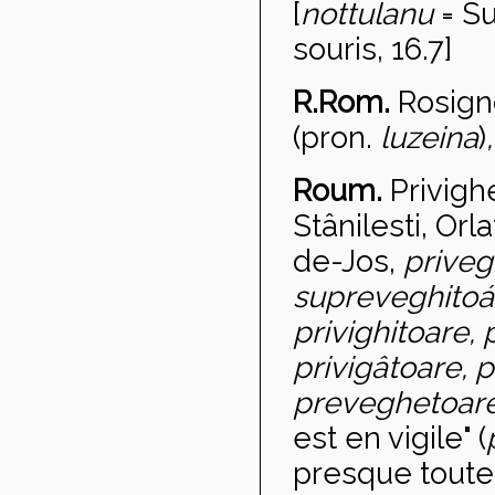
[
nottulanu
= Su
souris, 16.7]
R.Rom.
Rosign
(pron.
lu
zeina
)
,
Roum.
Privigh
Stânilesti, Orla
de-Jos,
priveg
supreveghito
á
privighitoare,
privigâtoare, p
preveghetoare
est en vigile" (
presque toute 