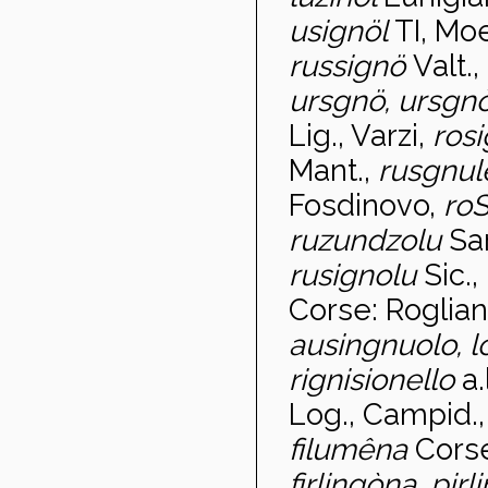
usignöl
TI, Mo
russignö
Valt.,
ursgnö, ursgn
Lig., Varzi,
ros
Mant.,
rusgnu
Fosdinovo,
ro
ruzundzolu
Sa
rusignolu
Sic.
Corse: Roglia
ausingnuolo, lo
rignisionello
a.
Log., Campid.
filumêna
Corse
firlingòna, pirl