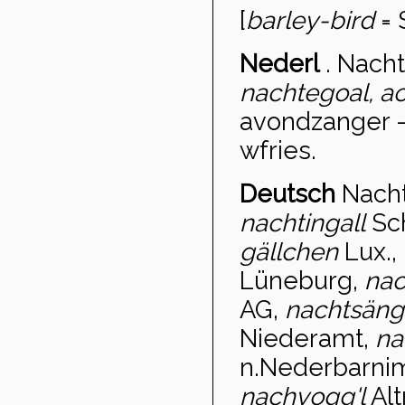
[
barley-bird
= 
Nederl
.
Nacht
nachtegoal, a
avondzanger -
wfries.
Deutsch
Nacht
nachtingall
Sch
gällchen
Lux.,
Lüneburg,
nac
AG,
nachtsän
Niederamt,
na
n.Nederbarni
nachvogg'l
Alt