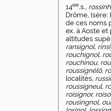
ee
14
.s.,
rossinh
Drôme, Isère: 
de ces noms p
ex. à Aoste et
altitudes supé
ransignol, rins
rouchignol, ro
rouchinou, rou
roussignèlô, r
localités,
russi
roussigneul, ro
roisignor, rois
rousingnol, our
losinol, lossig