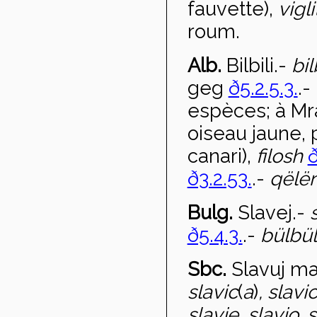
fauvette),
vigl
roum.
Alb.
Bilbili
.-
bil
geg
ð5.2.5.3.
.-
espèces; à Mr
oiseau jaune, 
canari),
filosh
ð
ð3.2.53.
.-
qëlë
Bulg.
Slavej
.-
ð5.4.3.
.-
bülbü
Sbc.
Slavuj ma
slavic
(
a
)
, slavi
c
slavje, slavjo, 