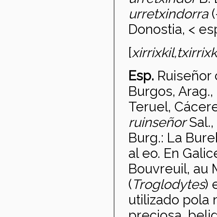
urretxindorra
Donostia, < es
[
xirrixkil,
txirrixk
Esp.
Ruise
ñor
Burgos, Arag.,
Teruel, Cáceres
ruinse
ñor
Sal.,
Burg.: La Bure
al eo. En Gali
Bouvreuil, au 
(
Troglodytes
)
utilizado pol
preciosa, beli