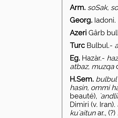
Arm.
so
Sak, s
Georg.
Iadoni.
Azeri
G
ârb bul
Turc
Bulbul
.-
a
Eg.
Haz
àr
.-
haz
atbaz, muzqa
H.Sem.
bulbu
hasin, ommi h
beauté),
`andl
Dimiri (v. Iran).
ku`aitun
ar., (?)