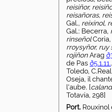
reisi
ñor, reisiñ
reisañoras, rei
Gal.,
reixinol, 
Gal.: Becerra,
rinse
ñol
Coria
rroysyñor, ruy
roji
ñon
Arag
ð3
de Pas
ð5.1.11.
Toledo, C.Real
Oseja, il chan
l'aube. [
caland
Totavía, 298]
Port.
Rouxinol