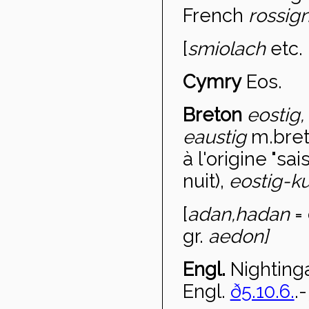
French
rossig
[
smiolach
etc.
Cymry
Eos.
Breton
eostig,
eaustig
m.bret
à l'origine "s
nuit),
eostig-k
[
adan,
hadan
= 
gr.
aedon]
Engl.
Nighting
Engl.
ð5.10.6.
.