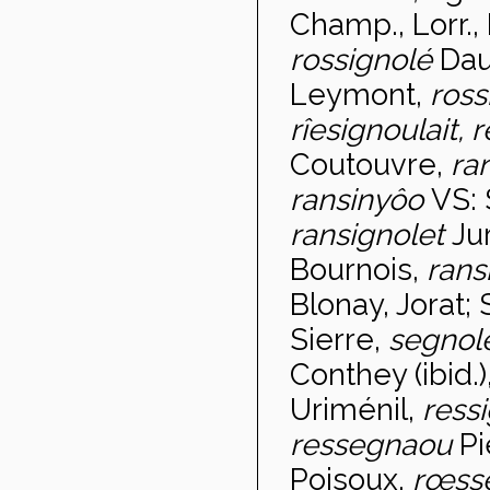
Champ., Lorr., 
rossignolé
Dau
Leymont,
ross
rîesignoulait, 
Coutouvre,
ra
ransinyôo
VS: 
ransignolet
Ju
Bournois,
rans
Blonay, Jorat; 
Sierre,
segnol
Conthey (ibid.)
Uriménil,
ress
ressegnaou
Pi
Poisoux,
r
œss