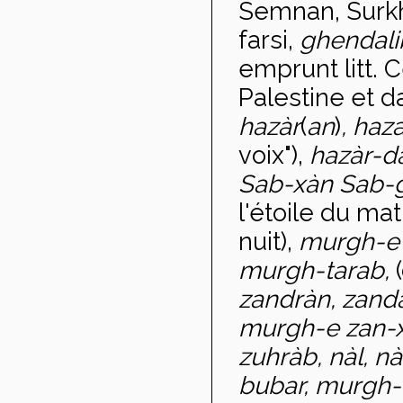
Semnan, Surk
farsi,
ghendal
emprunt litt. 
Palestine et d
hazàr
(
an
)
, haz
voix"),
haz
àr-d
Sab-xàn Sab-
l'étoile du mat
nuit),
murgh-e
murgh-tarab,
zandràn, zanda
murgh-e zan-
zuhr
àb, nàl, n
bubar, murgh