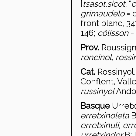
[
tsasot,
sicot,
"
c
grimaudelo
= 
front blanc, 3
146;
côlisson
= 
Prov.
Roussig
roncinol, ross
Cat.
Rossinyol
Conflent, Valle
russinyol
Andor
Basque
Urretx
erretxinoleta
B
erretxinuli, err
urretxindor
B: 