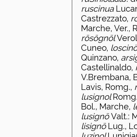
ruscinua
Luca
Castrezzato,
r
Marche, Ver., R
rösögnöl
Vero
Cuneo,
loscin
Quinzano,
arsi
Castellinaldo,
V.Brembana, B
Lavis, Romg.,
lusignol
Romg.
Bol., Marche,
l
lusignö
Valt.:
lisignö
Lug., L
luzinol
Lunigia