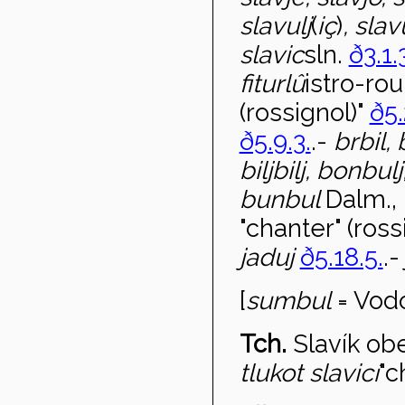
slavulj
(
i
ç
)
, slav
slavic
sln.
ð3.1.
fiturl
û
istro-ro
(rossignol)"
ð5.
ð5.9.3.
.-
brbil,
biljbilj, bonbu
bunbul
Dalm.,
"chanter" (ross
jaduj
ð5.18.5.
.
[
sumbul
= Vodo
Tch.
Slav
ík ob
tlukot slavi
cí
"c