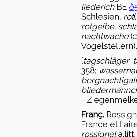
liederich
BE
ð5
Schlesien,
rot
(
rotgelbe, sch
nachtwache
(c
Vogelstellern)
[
tagschläger
,
t
358;
wassernac
bergnachtigall
bliedermännc
= Ziegenmelker
Franç.
Rossign
France et l'aire
rossignel
a.litt