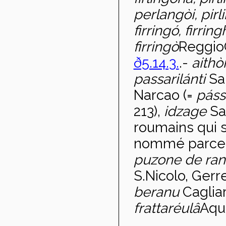
perlangòi, pirl
firring
ó, firringh
firring
ò
Reggio
ð5.14.3.
.-
aith
ò
passaril
ánti
Sa
Narcao (=
p
áss
213),
idzage
Sa
roumains qui si
nommé parce qu
puzone de ra
S.Nicolo, Gerr
beranu
Cagliar
frattaréul
â
Aqui