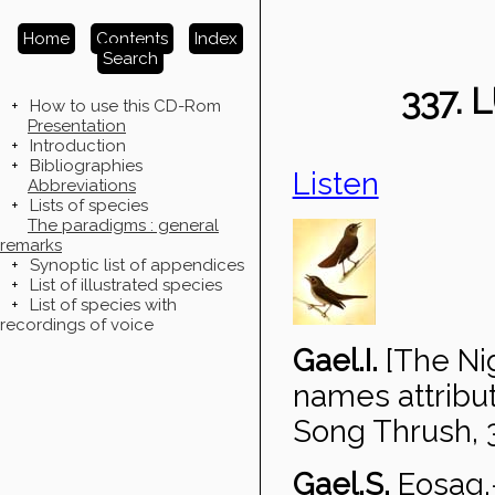
Home
Contents
Index
Search
337.
+
How to use this CD-Rom
Presentation
+
Introduction
+
Bibliographies
Listen
Abbreviations
+
Lists of species
The paradigms : general
remarks
+
Synoptic list of appendices
+
List of illustrated species
+
List of species with
recordings of voice
Gael.I.
[The Ni
names attribut
Song Thrush, 
Gael.S.
Eosag