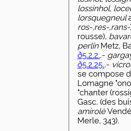
lossinhol, loce
lorsquegneul
a
ros-,
res-,
rans-
rousse),
bava
perlîn
Metz, Ba
ð5.2.2.
.-
garga
ð5.2.25.
.-
vicr
se compose d
Lomagne "onom
"chanter (ross
Gasc. (des bui
amirolè
Vendée
Merle, 343).