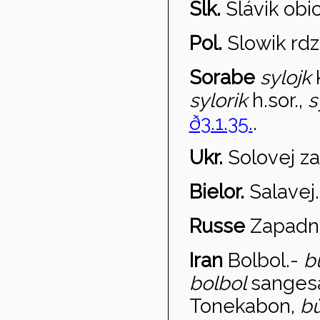
Slk.
Sl
ávik obi
Pol.
S
lowik rd
Sorabe
sy
lojk
sylorik
h.sor.,
s
ð3.1.35.
.
Ukr.
Solovej za
Bielor.
Salavej.
Russe
Zapadny
Iran
Bolbol
.-
b
bolbol
sangesa
Tonekabon,
b