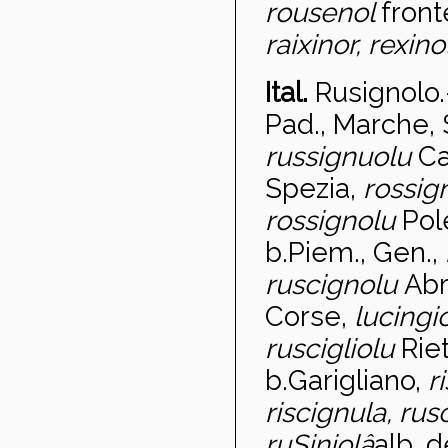
rousenol
front
raixinor, rexino
Ital.
Rusignolo
Pad., Marche, 
russignuolu
Ca
Spezia,
rossig
rossignolu
Pole
b.Piem., Gen.,
ruscignolu
Abr
Corse,
lucingi
ruscigliolu
Riet
b.Garigliano,
r
riscignula, rus
ruSiniolâ
alb. d