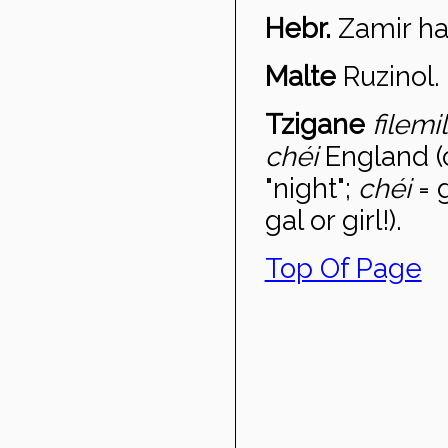
Hebr.
Zamir h
Malte
Ru
zinol.
Tzigane
filemi
chéi
England (
"night";
chéi
= g
gal or girl!).
Top Of Page