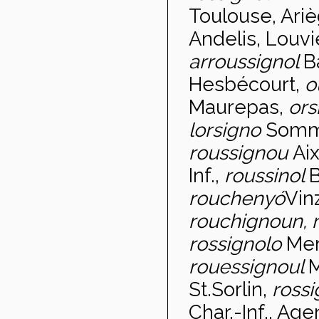
Toulouse, Arièg
Andelis, Louvie
arroussignol
B
Hesbécourt,
o
Maurepas,
or
lorsigno
Som
roussignou
Aix
Inf.,
roussinol
B
roucheny
ó
Vin
rouchignoun, 
rossignolo
Me
rouessignoul
M
St.Sorlin,
rossi
Char.-Inf., Age