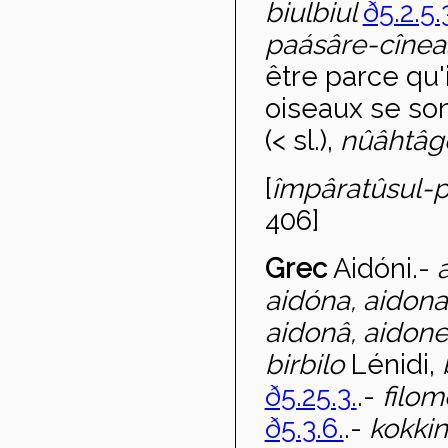
biulbiul
ð5.2.5.
paásâre-cînea
être parce qu'
oiseaux se son
(< sl.),
n
ûâhtâg
[
împ
âratûsul-p
406]
Grec
Aid
óni
.-
aid
óna, aidona
aidon
â, aidon
birbilo
Lénidi,
ð5.25.3.
.-
filom
ð5.3.6.
.-
kokkin