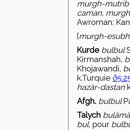
murgh-mutri
caman, murgh
Awroman: Kan
[
murgh-e
subh
Kurde
b
ulbul
S
Kirmanshah,
b
Khojawandi,
b
k.Turquie
ð5.25
haz
àr-dastan
Afgh.
bulbul
P
Talych
bulämä
bul,
pour
bulb