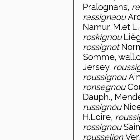
Pralognans,
r
rassignaou
Ar
Namur, M.et L.
roskignou
Liè
rossignot
Norm
Somme, wall.c
Jersey,
roussi
roussignou
Ain
ronsegnou
Co
Dauph., Mende, 
russign
òu
Nic
H.Loire,
rouss
rossignou
Sain
rousselion
Ver